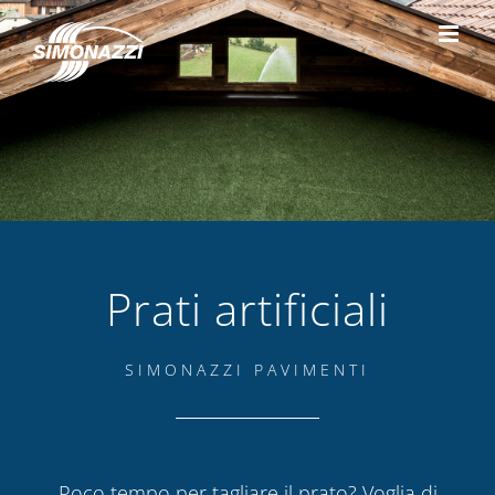
Skip
to
content
Prati artificiali
SIMONAZZI PAVIMENTI
Poco tempo per tagliare il prato? Voglia di